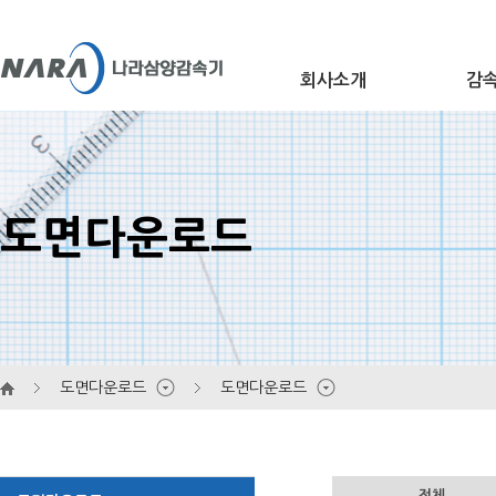
회사소개
감
개요
Ge
도면다운로드
연혁
Wo
인증 및 상장
대리점 안내
He
홍보센터
오시는 길
도면다운로드
도면다운로드
전체